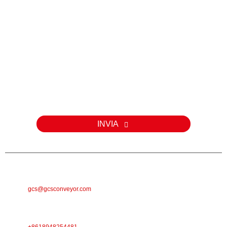
Inchiesta
Per dumande nantu à i nostri prudutti o a lista di prezzi, lasciate u
vostru email è vi cuntatteremu in 24 ore.
INVIA
E-MAIL
gcs@gcsconveyor.com
TELEFONU
+8618948254481