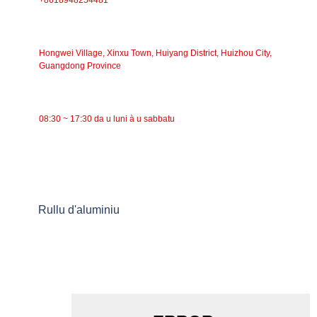
INDIRIZZU
Hongwei Village, Xinxu Town, Huiyang District, Huizhou City,
Guangdong Province
TEMPU DI TRAVAGLIU
08:30 ~ 17:30 da u luni à u sabbatu
CATEGORIE
Trasportatore à nastro
Trasportatore à rulli
Rullu d'aluminiu
Folle di u trasportatore
Rullo di ghirlanda
Rullu d'impattu
Rullu di polietilene
Rullo di pettine