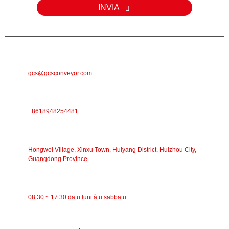
INVIA
E-MAIL
gcs@gcsconveyor.com
TELEFONU
+8618948254481
INDIRIZZU
Hongwei Village, Xinxu Town, Huiyang District, Huizhou City,
Guangdong Province
TEMPU DI TRAVAGLIU
08:30 ~ 17:30 da u luni à u sabbatu
CATEGORIE