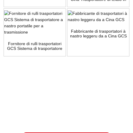
gonna
acciaio inox di qualità
alimentaria
Fabbricante di trasportatori à
nastro leggeru da a Cina GCS
Fornitore di rulli trasportatori
GCS Sistema di trasportatore
a nastro portatile per a
trasmissione
Inchiesta
Per dumande nantu à i nostri prudutti o a lista di prezzi, lasciate u
vostru email è vi cuntatteremu in 24 ore.