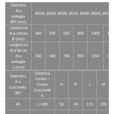
Diametru
di a
Ø200, Ø250, Ø300, Ø315, Ø400, Ø500, Ø630,
puleggia
ØD (mm)
Larghezza
di a cintura
400
500
650
800
1000
120
B (mm)
Lunghezza
di a faccia
di a
500
600
750
950
1150
140
puleggia
L (mm)
Distanza
Diametru
Centru –
À u
Centru
H
R
J
M
cuscinettu
Cuscinetti
Ød
K
40
L+180
50
43
170
205