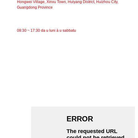
Hongwei Village, Xinxu Town, Huiyang District, Huizhou City,
Guangdong Province
TEMPU DI TRAVAGLIU
08:30 ~ 17:30 da u luni à u sabbatu
CATEGORIE
Trasportatore à nastro
Trasportatore à rulli
Rullu d'aluminiu
Folle di u trasportatore
Rullo di ghirlanda
Rullu d'impattu
Rullu di polietilene
Rullo di pettine
Rullo di Trasportu Pianu
Rullo di ritornu in V