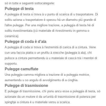
sò in tutte e seguenti sottocategorie:
Pulegge di testa
A puleggia di testa si trova à u puntu di scarica di u trasportatore. Di
solitu aziona u trasportatore è spessu hà un diametru più grande di
l'altre pulegge. Per una migliore trazione, a puleggia di testa hè di
solitu rivestimentata (cù materiale di rivestimentu in gomma o
ceramica).
Pulegge di coda è d'ala
A puleggia di coda si trova à l'estremità di carica di a cintura. Vene
cun una faccia piatta o un prufilu à stecche (puleggia à ala), chì
pulisce a cintura permettendu à u materiale di cascà trà i membri di
supportu.
Pulegge camuffate
Una puleggia camma migliora a trazione di a puleggia motrice,
aumentendu u so angulu di avvolgimentu di a cinghia.
Pulegge di trasmissione
E pulegge di trasmissione, chì ponu ancu esse a puleggia di testa, sò
azionate da un mutore è da un'unità di trasmissione di putenza per
spinghje a cintura è u materiale versu a scarica.