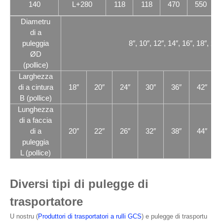
140
L+280
118
118
470
550
Diametru
di a
puleggia
8″, 10″, 12″, 14″, 16″, 18″, 20″
ØD
(pollice)
Larghezza
di a cintura
18″
20″
24″
30″
36″
42″
B (pollice)
Lunghezza
di a faccia
di a
20″
22″
26″
32″
38″
44″
puleggia
L (pollice)
Diversi tipi di pulegge di
trasportatore
U nostru (
Produttori di trasportatori a rulli GCS
) e pulegge di trasportu