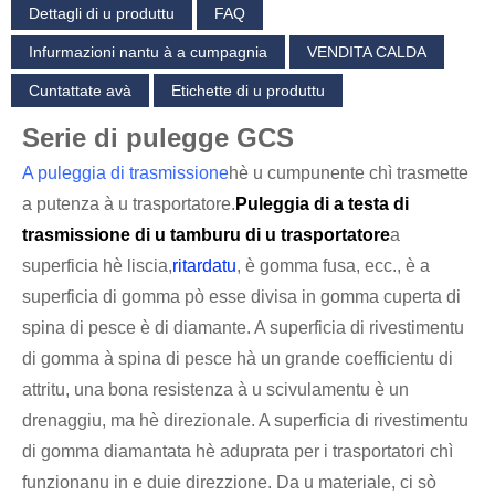
Dettagli di u produttu
FAQ
Infurmazioni nantu à a cumpagnia
VENDITA CALDA
Cuntattate avà
Etichette di u produttu
Serie di pulegge GCS
A puleggia di trasmissione
hè u cumpunente chì trasmette
a putenza à u trasportatore.
Puleggia di a testa di
trasmissione di u tamburu di u trasportatore
a
superficia hè liscia,
ritardatu
, è gomma fusa, ecc., è a
superficia di gomma pò esse divisa in gomma cuperta di
spina di pesce è di diamante. A superficia di rivestimentu
di gomma à spina di pesce hà un grande coefficientu di
attritu, una bona resistenza à u scivulamentu è un
drenaggiu, ma hè direzionale. A superficia di rivestimentu
di gomma diamantata hè aduprata per i trasportatori chì
funzionanu in e duie direzzione. Da u materiale, ci sò