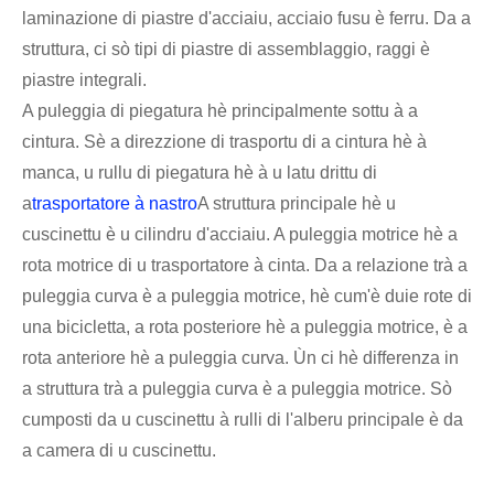
laminazione di piastre d'acciaiu, acciaio fusu è ferru. Da a
struttura, ci sò tipi di piastre di assemblaggio, raggi è
piastre integrali.
A puleggia di piegatura hè principalmente sottu à a
cintura. Sè a direzzione di trasportu di a cintura hè à
manca, u rullu di piegatura hè à u latu drittu di
a
trasportatore à nastro
A struttura principale hè u
cuscinettu è u cilindru d'acciaiu. A puleggia motrice hè a
rota motrice di u trasportatore à cinta. Da a relazione trà a
puleggia curva è a puleggia motrice, hè cum'è duie rote di
una bicicletta, a rota posteriore hè a puleggia motrice, è a
rota anteriore hè a puleggia curva. Ùn ci hè differenza in
a struttura trà a puleggia curva è a puleggia motrice. Sò
cumposti da u cuscinettu à rulli di l'alberu principale è da
a camera di u cuscinettu.