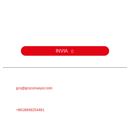
Inchiesta
Per dumande nantu à i nostri prudutti o a lista di prezzi, lasciate u
vostru email è vi cuntatteremu in 24 ore.
INVIA
E-MAIL
gcs@gcsconveyor.com
TELEFONU
+8618948254481
INDIRIZZU