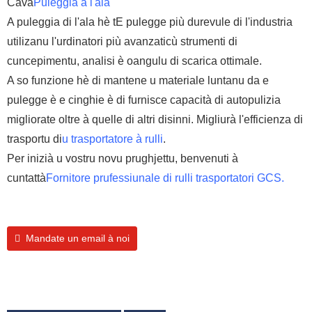
Cava
Puleggia à l'ala
A puleggia di l'ala hè t
E pulegge più durevule di l'industria
utilizanu l'urdinatori più avanzati
cù strumenti di
cuncepimentu, analisi è o
angulu di scarica ottimale.
A so funzione hè di mantene u materiale luntanu da e
pulegge è e cinghie è di furnisce capacità di autopulizia
migliorate oltre à quelle di altri disinni. Migliurà l'efficienza di
trasportu di
u trasportatore à rulli
.
Per inizià u vostru novu prughjettu, benvenuti à
cuntattà
Fornitore prufessiunale di rulli trasportatori GCS.
Mandate un email à noi