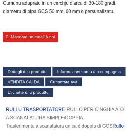
Cumunu adupratu in un cerchju d'arcu di 30-180 gradi,
diametru di pipa GCS 50 mm, 60 mm o persunalizatu.
Mandate un email à noi
Dettagli di u produttu
Infurmazioni nantu à a cumpagnia
VENDITA CALDA
Cuntattate avà
Etichette di u produttu
RULLU TRASPORTATORE
-RULLO PER CINGHIA A 'O'
A SCANALATURA SIMPLE/DOPPIA,
Trasferimentu à scanalatura unica è doppia di GCS
Rullo