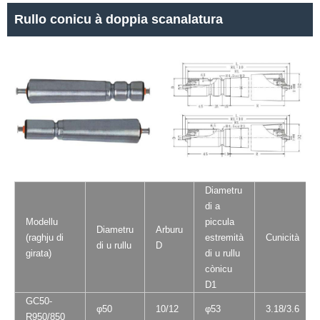
Rullo conicu à doppia scanalatura
Diametru
di a
Modellu
piccula
Diametru
Arburu
(raghju di
estremità
Cunicità
di u rullu
D
girata)
di u rullu
cònicu
D1
GC50-
φ50
10/12
φ53
3.18/3.6
R950/850