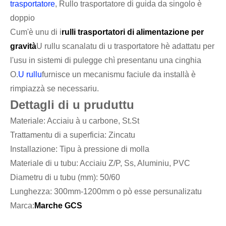
trasportatore
, Rullo trasportatore di guida da singolo è
doppio
Cum'è unu di i
rulli trasportatori di alimentazione per
gravità
U rullu scanalatu di u trasportatore hè adattatu per
l'usu in sistemi di pulegge chì presentanu una cinghia
O.
U rullu
furnisce un mecanismu faciule da installà è
rimpiazzà se necessariu.
Dettagli di u pruduttu
Materiale: Acciaiu à u carbone, St.St
Trattamentu di a superficia: Zincatu
Installazione: Tipu à pressione di molla
Materiale di u tubu: Acciaiu Z/P, Ss, Aluminiu, PVC
Diametru di u tubu (mm): 50/60
Lunghezza: 300mm-1200mm o pò esse persunalizatu
Marca:
Marche GCS