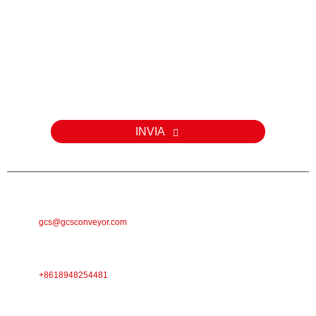
Inchiesta
Per dumande nantu à i nostri prudutti o a lista di prezzi, lasciate u
vostru email è vi cuntatteremu in 24 ore.
INVIA
E-MAIL
gcs@gcsconveyor.com
TELEFONU
+8618948254481
INDIRIZZU