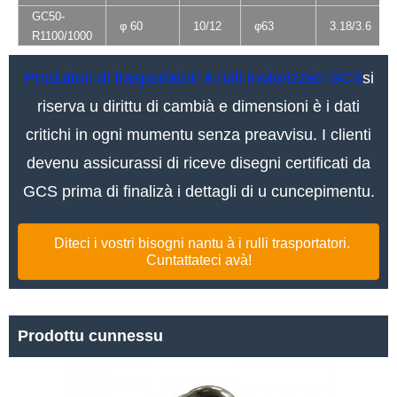
GC50-
φ 60
10/12
φ63
3.18/3.6
R1100/1000
Produttori di trasportatori à rulli motorizzati GCS
si
riserva u dirittu di cambià e dimensioni è i dati
critichi in ogni mumentu senza preavvisu. I clienti
devenu assicurassi di riceve disegni certificati da
GCS prima di finalizà i dettagli di u cuncepimentu.
Diteci i vostri bisogni nantu à i rulli trasportatori.
Cuntattateci avà!
Prodottu cunnessu