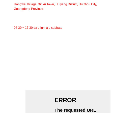
Hongwei Village, Xinxu Town, Huiyang District, Huizhou City,
Guangdong Province
TEMPU DI TRAVAGLIU
08:30 ~ 17:30 da u luni à u sabbatu
CATEGORIE
Trasportatore à nastro
Trasportatore à rulli
Rullu d'aluminiu
Folle di u trasportatore
Rullo di ghirlanda
Rullu d'impattu
Rullu di polietilene
Rullo di pettine
Rullo di Trasportu Pianu