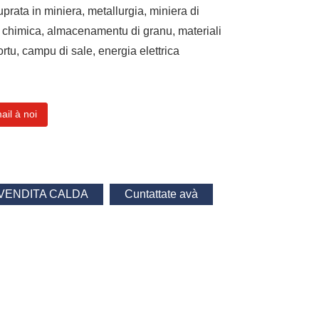
rata in miniera, metallurgia, miniera di
a chimica, almacenamentu di granu, materiali
ortu, campu di sale, energia elettrica
il à noi
VENDITA CALDA
Cuntattate avà