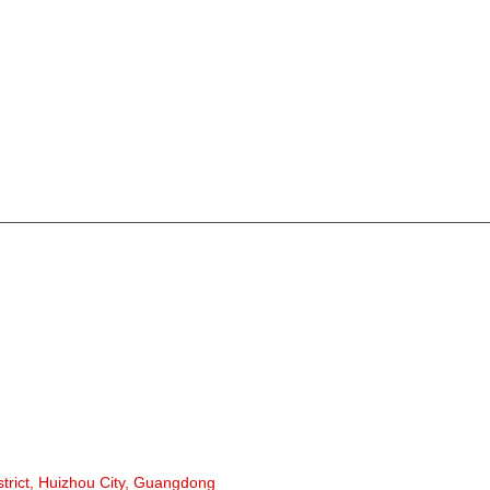
di prezzi, lasciate u vostru email è vi
CATEGOR
Trasportat
Trasportato
Rullu d'al
Folle di u 
Rullo di g
Rullu d'im
strict, Huizhou City, Guangdong