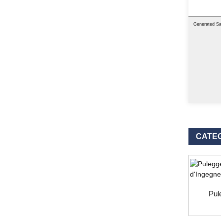
CATEG
Pul