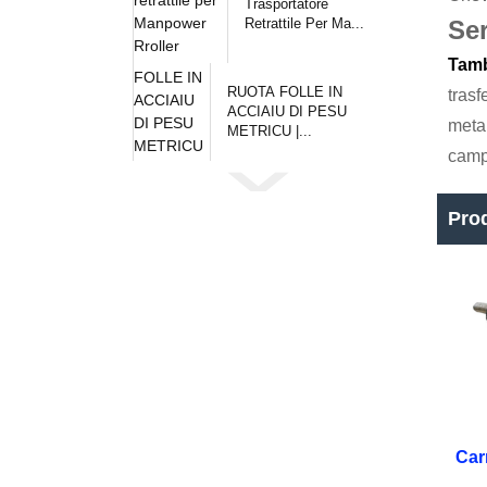
Trasportatore
Retrattile Per Ma...
Se
Tamb
RUOTA FOLLE IN
trasf
ACCIAIU DI PESU
metal
METRICU |...
campu
Pro
Car