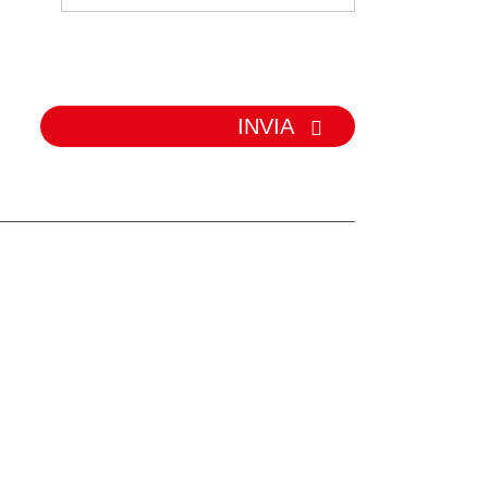
trasportatore...
INVIA
IE
ore à nastro
re à rulli
uminiu
trasportatore
hirlanda
pattu