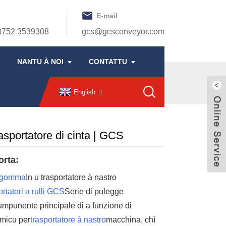
E-mail
0752 3539308
gcs@gcsconveyor.com
NANTU À NOI
CONTATTU
English
asportatore di cinta | GCS
orta:
n gomma
In u trasportatore à nastro
ortatori a rulli GCS
Serie di pulegge
umpunente principale di a funzione di
amicu per
trasportatore à nastro
macchina, chì