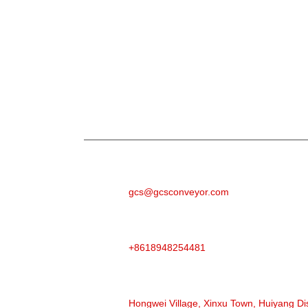
Inchiesta
Per dumande nantu à i nostri prudutti o a lista 
cuntatteremu in 24 ore.
E-MAIL
gcs@gcsconveyor.com
TELEFONU
+8618948254481
INDIRIZZU
Hongwei Village, Xinxu Town, Huiyang Di