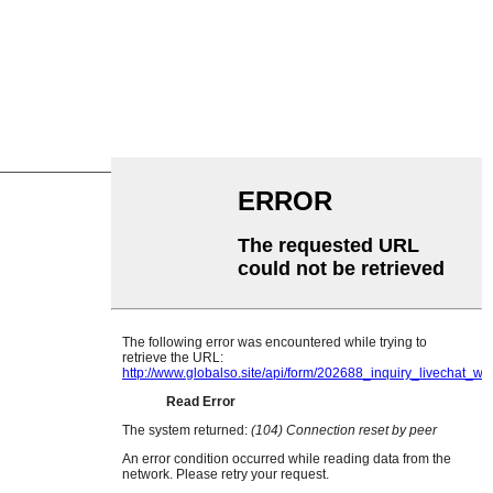
lietilene
ttine
rasportu Pianu
tornu in V
 rulli trasportatori