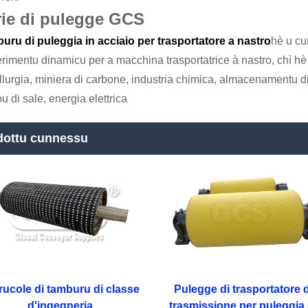
rie di pulegge GCS
uru di puleggia in acciaio per trasportatore a nastro
hè u cu
erimentu dinamicu per a macchina trasportatrice à nastro, chì h
lurgia, miniera di carbone, industria chimica, almacenamentu di 
 di sale, energia elettrica
dottu cunnessu
rucole di tamburu di classe
Pulegge di trasportatore d
d'ingegneria
trasmissione per puleggia 