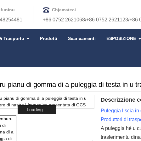
efuninu
Chjamateci
48254481
+86 0752 2621068/+86 0752 2621123/+86 
i Trasportu
Prodotti
Scaricamenti
ESPOSIZIONE
URU DI U TRASPORTATORE
u pianu di gomma di a puleggia di testa in u tr
Descrizzione c
Loading...
Puleggia liscia i
Produttori di trasp
A puleggia hè u c
trasferimentu din