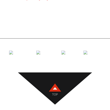
Rullu di po
Rullo di pe
Rullo di T
Rullo di ri
Supportu di
TOP