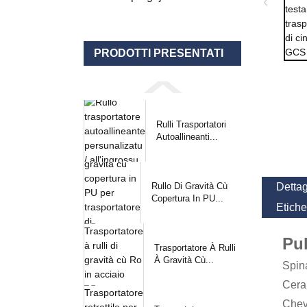
PRODOTTI PRESENTATI
Rulli Trasportatori
Autoallineanti...
Rullo Di Gravità Cù
Dettag
Copertura In PU...
Etiche
Pul
Trasportatore À Rulli
À Gravità Cù...
Spin
Cera
Chev