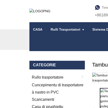
Tel
+86189
CASA
Rulli Trasportatori
Sistema D
CASA
PRODOTTI
PULEGGIA DI U TAMB
Tambur
CATEGORIE
Rullo trasportatore
Cuncepimentu di trasportatore
à nastro in PVC
Scaricamenti
Casu di prughjettu