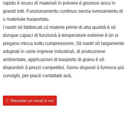
rapidu è sicuru di materiali in polvere è grumosi ancu in
grandi lotti. Funziunamentu cuntinuu senza sversamentu di
u materiale trasportatu.
I nastri sò fabbricati cù materie prime di alta qualità è sò
dunque capaci di funziunà à temperature estreme è ùn si
pieganu micca sottu cumpressione. Sti nastri sò largamente
aduprati in varie imprese industriali, di prutezzione
ambientale, applicazioni di trasportu di granu è sò
dispunibili à prezzi competitivi. Semu disposti à furnisce più
cunsiglii, per piacè cuntattate avà.
Mandate un email à noi