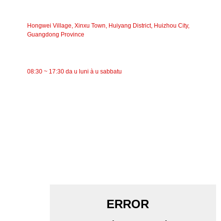
INDIRIZZU
Hongwei Village, Xinxu Town, Huiyang District, Huizhou City,
Guangdong Province
TEMPU DI TRAVAGLIU
08:30 ~ 17:30 da u luni à u sabbatu
CATEGORIE
Trasportatore à nastro
Trasportatore à rulli
Rullu d'aluminiu
Folle di u trasportatore
Rullo di ghirlanda
Rullu d'impattu
Rullu di polietilene
Rullo di pettine