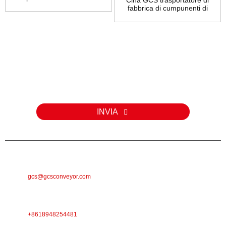
fabbrica di cumpunenti di
trasportatore i ...
Inchiesta
Per dumande nantu à i nostri prudutti o a lista di prezzi, lasciate u
vostru email è vi cuntatteremu in 24 ore.
INVIA
E-MAIL
gcs@gcsconveyor.com
TELEFONU
+8618948254481