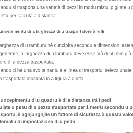
andu si trasporta una varietà di pezzi in modu mistu, pigliate u
jettu per calculà a distanza.
uncepimentu di a larghezza di u trasportatore à rulli
larghezza di u tamburu hè cuncipita secondu e dimensioni estern
 generale, a larghezza di u tamburu deve esse più di 50 mm più 
iore di a pezza trasportata.
andu ci hè una svolta nantu à a linea di trasportu, selezziunat
 trasportata mostrata in a figura à diritta.
Cuncepimentu di u quadru è di a distanza trà i pedi
ulate u pesu di a pezza trasportata per 1 metru secondu u pes
rasportu, è aghjunghjite un fattore di sicurezza à questu val
ntervallu di impostazione di u pede.