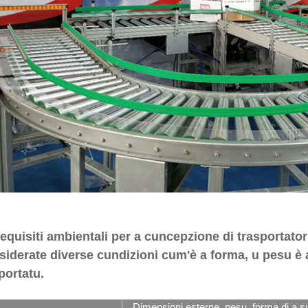
equisiti ambientali per a cuncepzione di trasportatori 
iderate diverse cundizioni cum'è a forma, u pesu è a f
portatu.
Dimensioni esterne, pesu, forma di a sup