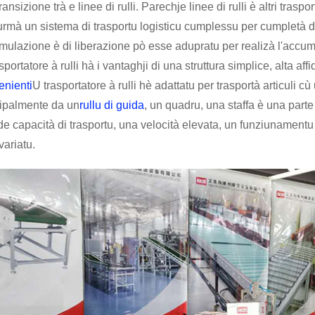
transizione trà e linee di rulli. Parechje linee di rulli è altri tras
urmà un sistema di trasportu logisticu cumplessu per cumpletà d
ulazione è di liberazione pò esse adupratu per realizà l'accumu
sportatore à rulli hà i vantaghji di una struttura simplice, alta affi
enienti
U trasportatore à rulli hè adattatu per trasportà articuli
cipalmente da un
rullu di guida
, un quadru, una staffa è una parte
e capacità di trasportu, una velocità elevata, un funziunamentu 
variatu.