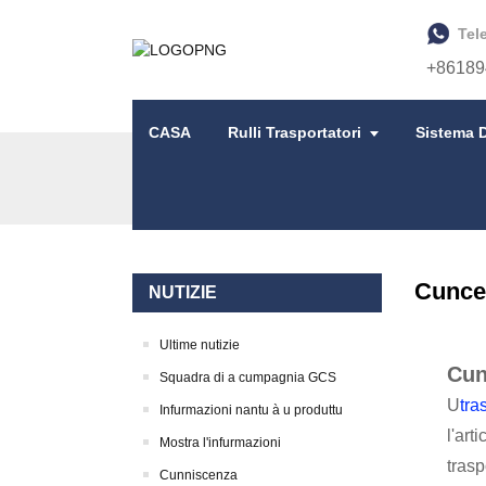
Tel
+86189
CASA
Rulli Trasportatori
Sistema D
CASA
NUTIZIE
CUNCEPIMENTU STRUTTUR
Cuncep
NUTIZIE
Ultime nutizie
Cun
Squadra di a cumpagnia GCS
U
tra
Infurmazioni nantu à u produttu
l'art
Mostra l'infurmazioni
trasp
Cunniscenza