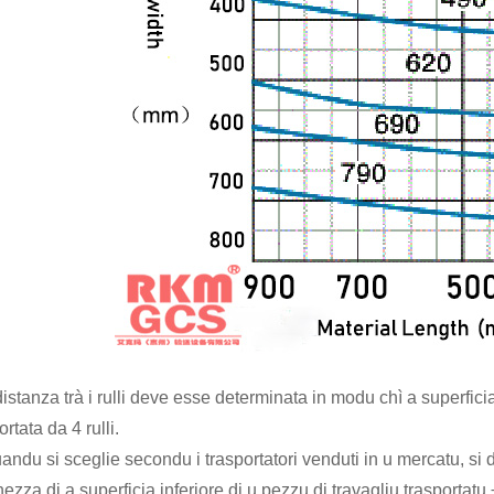
distanza trà i rulli deve esse determinata in modu chì a superficia
rtata da 4 rulli.
andu si sceglie secondu i trasportatori venduti in u mercatu, si
ezza di a superficia inferiore di u pezzu di travagliu trasportatu ÷