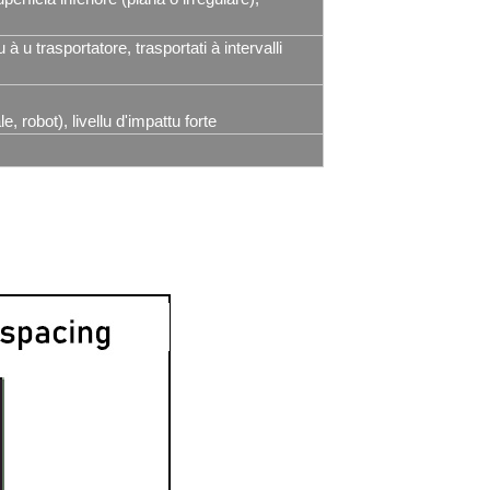
à u trasportatore, trasportati à intervalli
e, robot), livellu d'impattu forte