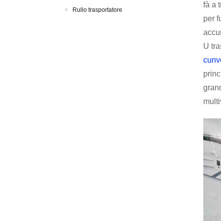
fà a 
Rullo trasportatore
per f
accum
U tra
cunv
prin
grand
multi