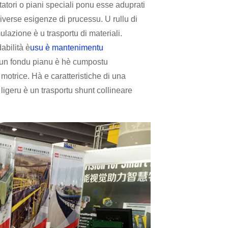
portatori o piani speciali ponu esse aduprati
iverse esigenze di prucessu. U rullu di
lazione è u trasportu di materiali.
dabilità è
usu è mantenimentu
 cù un fondu pianu è hè cumpostu
 motrice. Hà e caratteristiche di una
ligeru è un trasportu shunt collineare