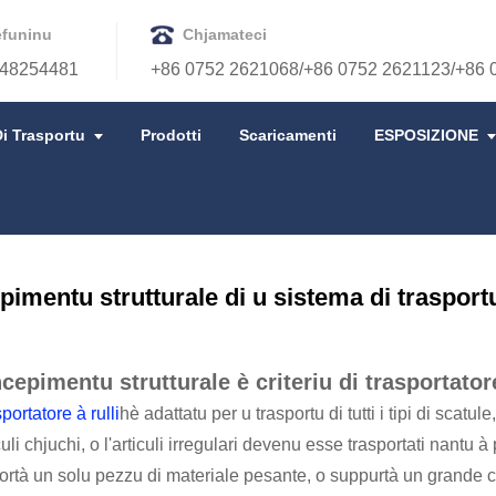
efuninu
Chjamateci
48254481
+86 0752 2621068/+86 0752 2621123/+86 
i Trasportu
Prodotti
Scaricamenti
ESPOSIZIONE
ALE DI U SISTEMA DI TRASPORTU À RULLI
imentu strutturale di u sistema di trasportu 
cepimentu strutturale è criteriu di trasportatore
sportatore à rulli
hè adattatu per u trasportu di tutti i tipi di scatule
iculi chjuchi, o l'articuli irregulari devenu esse trasportati nantu 
ortà un solu pezzu di materiale pesante, o suppurtà un grande ca