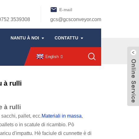
E-mail
0752 3539308
gcs@gcsconveyor.com
NANTU À NOI
CONTATTU
English
à rulli
 à rulli
, sacchi, pallet, ecc.
Materiali in massa
,
à pallets o in scatule di ricambio. Pò
ricu d'impattu. Hè faciule di cunnette è di