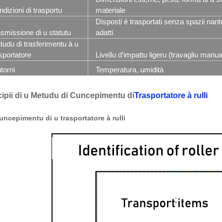
dizioni di trasportu
materiale
Disposti è trasportati senza spazii nantu 
smissione di u statutu
adatti
udu di trasferimentu à u
sportatore
Livellu d'impattu ligeru (travagliu manual
torni
Temperatura, umidità
cipii di u Metudu di Cuncepimentu di
Trasportatore à rulli
uncepimentu di u trasportatore à rulli