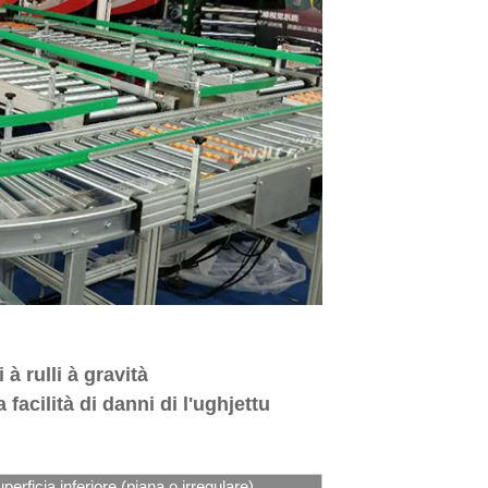
à rulli à gravità
acilità di danni di l'ughjettu
erficia inferiore (piana o irregulare),