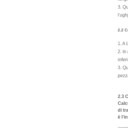
3. Qu
l'ugh
2.2 C
1. A 
2. In
infer
3. Qu
pezza
2.3 
Calc
di t
è l'i