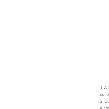
1. A 
suppo
2. Qu
lungh