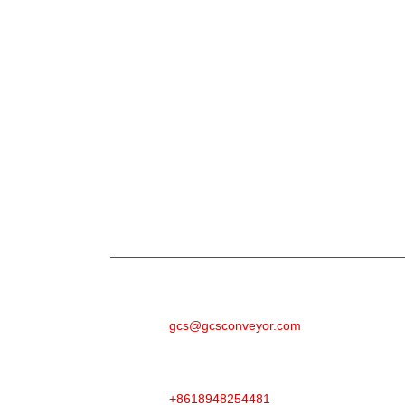
Inchiesta
Per dumande nantu à i nostri prudutti o a lista 
cuntatteremu in 24 ore.
E-MAIL
gcs@gcsconveyor.com
TELEFONU
+8618948254481