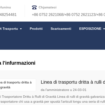
efuninu
Chjamateci
48254481
+86 0752 2621068/+86 0752 2621123/+86 
i Trasportu
Prodotti
Scaricamenti
ESPOSIZIONE
 l'infurmazioni
Linea di trasportu dritta à rulli 
da l'amministratore u 24-03-01
i Trasportatore Drittu à Rulli di Gravità Linea di rulli di gravità galvanizz
asportatore chì usa a gravità per spustà l'articuli longu una seria di rulli.