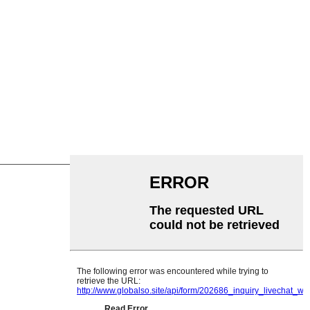
hirlanda
pattu
lietilene
ttine
rasportu Pianu
tornu in V
 rulli trasportatori