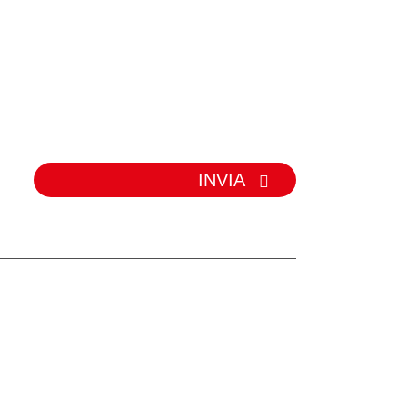
INVIA
IE
ore à nastro
re à rulli
uminiu
trasportatore