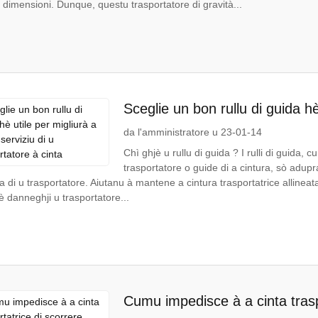
 dimensioni. Dunque, questu trasportatore di gravità...
Sceglie un bon rullu di guida hè 
di u trasportatore à cinta
da l'amministratore u 23-01-14
Chì ghjè u rullu di guida ? I rulli di guida, c
trasportatore o guide di a cintura, sò adupr
ra di u trasportatore. Aiutanu à mantene a cintura trasportatrice allineat
è danneghji u trasportatore...
Cumu impedisce à a cinta trasp