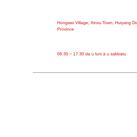
INDIRIZZU
Hongwei Village, Xinxu Town, Huiyang Di
Province
TEMPU DI TRAVAGLIU
08:30 ~ 17:30 da u luni à u sabbatu