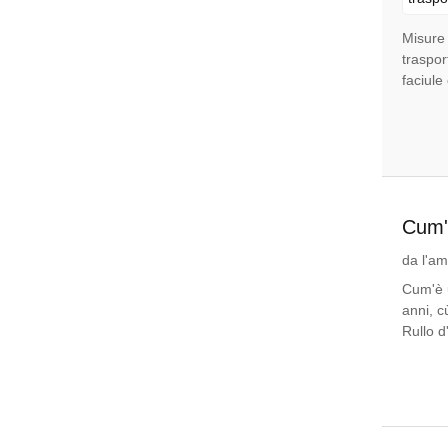
Misure 
traspor
faciule
Cum'è
da l'am
Cum'è u
anni, c
Rullo d