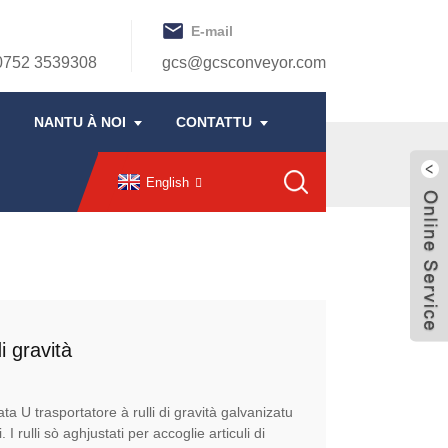
E-mail
0752 3539308
gcs@gcsconveyor.com
NANTU À NOI
CONTATTU
English
di gravità
ata U trasportatore à rulli di gravità galvanizatu
 I rulli sò aghjustati per accoglie articuli di