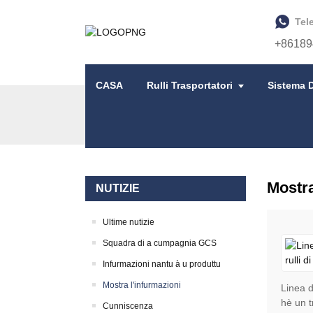
Tel
+86189
CASA
Rulli Trasportatori
Sistema D
CASA
NUTIZIE
Mostra
NUTIZIE
Ultime nutizie
Squadra di a cumpagnia GCS
Infurmazioni nantu à u produttu
Mostra l'infurmazioni
Linea d
hè un tr
Cunniscenza