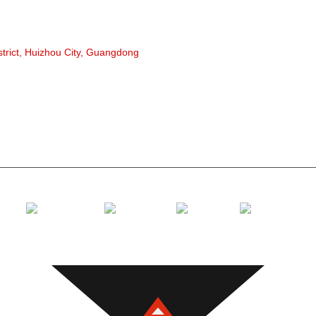
Rullo di g
Rullu d'im
strict, Huizhou City, Guangdong
Rullu di po
Rullo di pe
Rullo di T
Rullo di ri
Supportu di