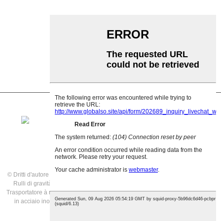
Rullu d'impattu
Rullu di polietilene
Rullo di pettine
Rullo di trasportu pianu
Rullo di ritornu in V
Supportu di rulli trasportatori
© Dritti d'autore - 2021: Tutti i diritti riservati.
Prodotti in vetrina
,
Pianu di u situ
,
Rulli di gravità di u trasportatore
,
Trasportatore à rulli à gravità in vendita
,
Trasportatore à nastro
,
Rulli di gravità in vendita
,
Trasportatore à rulli à gravità
in acciaio inox
,
Trasportatore à rulli di gravità in alluminio
,
Tutti i prudutti
,
ingegneria