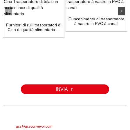
Cuncepimentu di trasportatore
à nastro in PVC à canali
Furnitori di rulli trasportatori di
Cina di qualità alimentaria ...
Inchiesta
Per dumande nantu à i nostri prudutti o a lista di prezzi, lasciate u
vostru email è vi cuntatteremu in 24 ore.
INVIA
E-MAIL
gcs@gcsconveyor.com