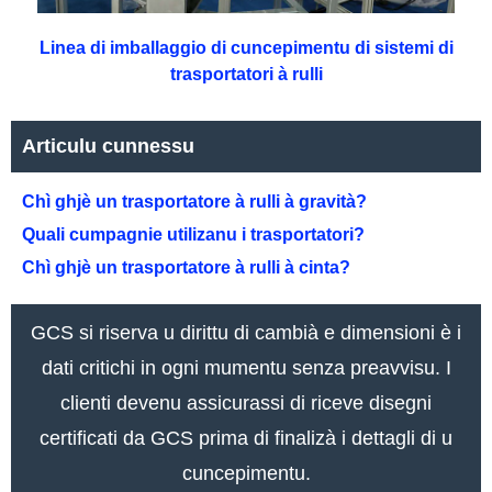
Linea di imballaggio di cuncepimentu di sistemi di
trasportatori à rulli
Articulu cunnessu
Chì ghjè un trasportatore à rulli à gravità?
Quali cumpagnie utilizanu i trasportatori?
Chì ghjè un trasportatore à rulli à cinta?
GCS si riserva u dirittu di cambià e dimensioni è i
dati critichi in ogni mumentu senza preavvisu. I
clienti devenu assicurassi di riceve disegni
certificati da GCS prima di finalizà i dettagli di u
cuncepimentu.