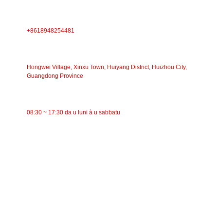
TELEFONU
+8618948254481
INDIRIZZU
Hongwei Village, Xinxu Town, Huiyang District, Huizhou City,
Guangdong Province
TEMPU DI TRAVAGLIU
08:30 ~ 17:30 da u luni à u sabbatu
CATEGORIE
Trasportatore à nastro
Trasportatore à rulli
Rullu d'aluminiu
Folle di u trasportatore
Rullo di ghirlanda