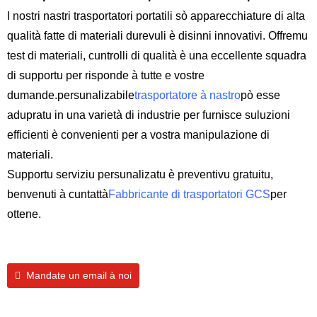
I nostri nastri trasportatori portatili sò apparecchiature di alta
qualità fatte di materiali durevuli è disinni innovativi. Offremu
test di materiali, cuntrolli di qualità è una eccellente squadra
di supportu per risponde à tutte e vostre
dumande.
persunalizabile
trasportatore à nastro
pò esse
adupratu in una varietà di industrie per furnisce suluzioni
efficienti è convenienti per a vostra manipulazione di
materiali.
Supportu serviziu persunalizatu è preventivu gratuitu,
benvenuti à cuntattà
Fabbricante di trasportatori GCS
per
ottene.
Mandate un email à noi