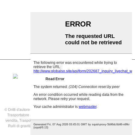
Rullu d'impattu
Rullu di polietilene
Rullo di pettine
Rullo di Trasportu Pianu
Rullo di ritornu in V
Supportu di rulli trasportatori
© Dritti d'autore - 2021: Tutti i diritti riservati.
Prodotti in vetrina
,
Pianu di u situ
,
Trasportatore à rulli di gravità in alluminio
,
Trasportatore à rulli à gravità in
vendita
,
Trasportatore à nastro
,
Trasportatore à rulli à gravità in acciaio inox
,
Rulli di gravità di u trasportatore
,
Rulli di gravità in vendita
,
Tutti i prudutti
,
ingegneria