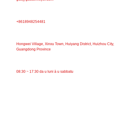
TELEFONU
+8618948254481
INDIRIZZU
Hongwei Village, Xinxu Town, Huiyang District, Huizhou City,
Guangdong Province
TEMPU DI TRAVAGLIU
08:30 ~ 17:30 da u luni à u sabbatu
CATEGORIE
Trasportatore à nastro
Trasportatore à rulli
Rullu d'aluminiu
Folle di u trasportatore
Rullo di ghirlanda