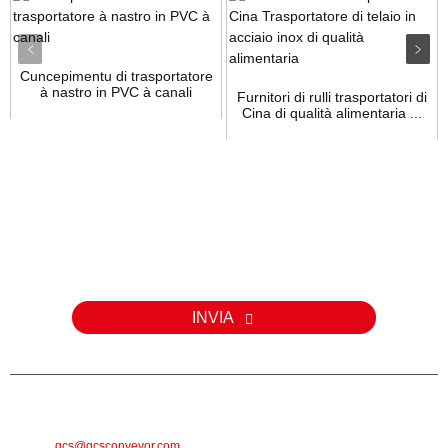
Cuncepimentu di trasportatore
à nastro in PVC à canali
Furnitori di rulli trasportatori di
Cina di qualità alimentaria ...
Inchiesta
Per dumande nantu à i nostri prudutti o a lista di prezzi, lasciate u
vostru email è vi cuntatteremu in 24 ore.
INVIA
E-MAIL
gcs@gcsconveyor.com