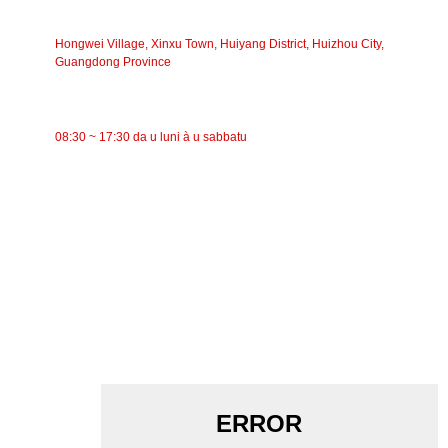
INDIRIZZU
Hongwei Village, Xinxu Town, Huiyang District, Huizhou City,
Guangdong Province
TEMPU DI TRAVAGLIU
08:30 ~ 17:30 da u luni à u sabbatu
CATEGORIE
Trasportatore à nastro
Trasportatore à rulli
Rullu d'aluminiu
Folle di u trasportatore
Rullo di ghirlanda
Rullu d'impattu
Rullu di polietilene
Rullo di pettine
Rullo di trasportu pianu