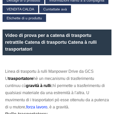
Dettagli di u produttu
Infurmazioni nantu à a cumpagnia
VENDITA CALDA
Cuntattate avà
Etichette di u produttu
Video di prova per a catena di trasportu
retrattile Catena di trasportu Catena à rulli
trasportatori
Linea di trasportu à rulli Manpower Drive da GCS
U
trasportatore
hè un mecanismu di trasferimentu
cuntinuu cù
gravità à rulli
chì permette u trasferimentu di
qualsiasi materiale da una estremità à l'altra. U
muvimentu di i trasportatori pò esse ottenutu da a putenza
di u mutore,
forza lavoro
, è a gravità.