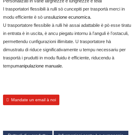
Personalizati in varie larghezze è lunghezze è telai
I trasportatori flessibili à rulli sò cuncepiti per trasportà merci in
modu efficiente è sò un
suluzione ecunomica
.
U trasportatore flessibile à rulli hè assai adattabile è pò esse tiratu
in entrata è in uscita, è ancu piegatu intornu à l'anguli è l'ostaculi,
permettendu cunfigurazioni illimitate. U trasportatore hà
dimustratu di riduce significativamente u tempu necessariu per
trasportà i prudutti in modu fluidu è efficiente, riducendu à
tempu
manipulazione manuale
.
Mandate un email à noi