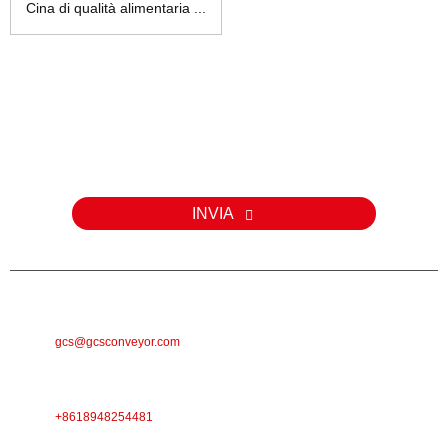
Cina di qualità alimentaria ...
Inchiesta
Per dumande nantu à i nostri prudutti o a lista di prezzi, lasciate u
vostru email è vi cuntatteremu in 24 ore.
INVIA
E-MAIL
gcs@gcsconveyor.com
TELEFONU
+8618948254481