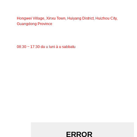
INDIRIZZU
Hongwei Village, Xinxu Town, Huiyang District, Huizhou City,
Guangdong Province
TEMPU DI TRAVAGLIU
08:30 ~ 17:30 da u luni à u sabbatu
CATEGORIE
Trasportatore à nastro
Trasportatore à rulli
Rullu d'aluminiu
Folle di u trasportatore
Rullo di ghirlanda
Rullu d'impattu
Rullu di polietilene
Rullo di pettine