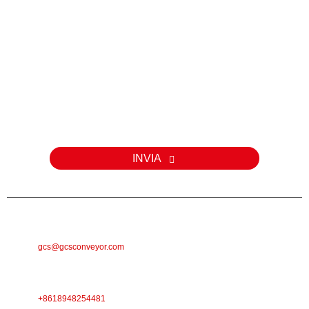
Inchiesta
Per dumande nantu à i nostri prudutti o a lista di prezzi, lasciate u
vostru email è vi cuntatteremu in 24 ore.
INVIA
E-MAIL
gcs@gcsconveyor.com
TELEFONU
+8618948254481