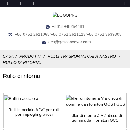
+8618948254481
+86 0752 2621068/+86 0752 2621123/+86 0752 3539308
gcs@gcsconveyor.com
CASA
PRODOTTI
RULLI TRASPORTATORI À NASTRO
RULLO DI RITORNU
Rullo di ritornu
Rulli in acciaio à "V" per rulli
per impieghi gravosi
Idler di ritornu à V à discu di
gomma da i fornitori GCS |
GCS