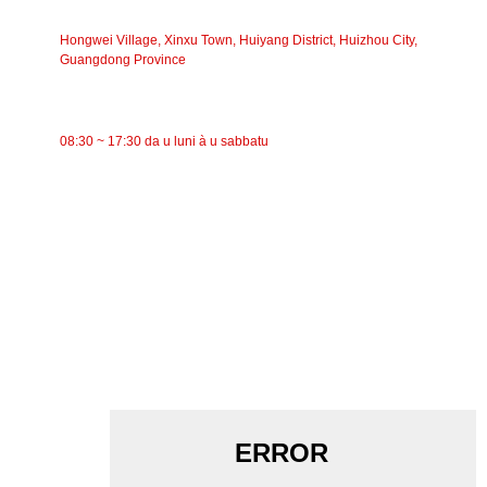
INDIRIZZU
Hongwei Village, Xinxu Town, Huiyang District, Huizhou City,
Guangdong Province
TEMPU DI TRAVAGLIU
08:30 ~ 17:30 da u luni à u sabbatu
CATEGORIE
Trasportatore à nastro
Trasportatore à rulli
Rullu d'aluminiu
Folle di u trasportatore
Rullo di ghirlanda
Rullu d'impattu
Rullu di polietilene
Rullo di pettine
Rullo di Trasportu Pianu