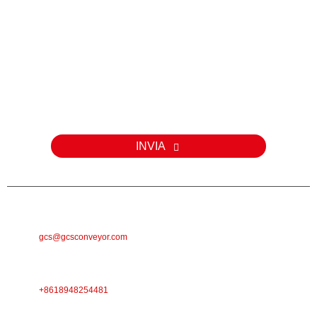
Inchiesta
Per dumande nantu à i nostri prudutti o a lista di prezzi, lasciate u
vostru email è vi cuntatteremu in 24 ore.
INVIA
E-MAIL
gcs@gcsconveyor.com
TELEFONU
+8618948254481